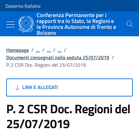
Vai al contenuto
Vai alla navigazione del sito
Governo Italiano
Conferenza Permanente per i
rapporti tra lo Stato, le Regioni e
le Province Autonome di Trento e
Cerca
Bolzano
Homepage
/
...
/
...
/
...
/
Documenti consegnati nella seduta 25/07/2019
/
P. 2 CSR Doc. Regioni del 25/07/2019
LINK E ALLEGATI
P. 2 CSR Doc. Regioni del
25/07/2019