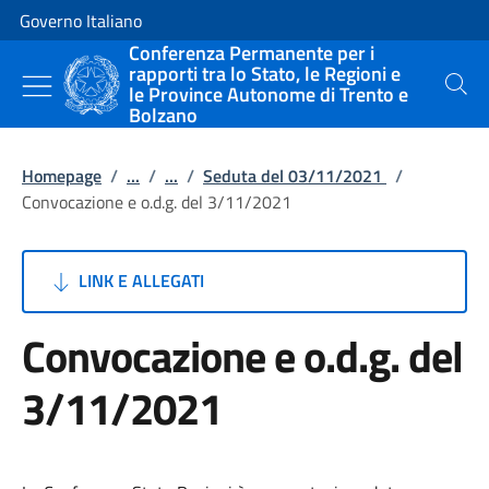
Vai al contenuto
Vai alla navigazione del sito
Governo Italiano
Conferenza Permanente per i
rapporti tra lo Stato, le Regioni e
le Province Autonome di Trento e
Cerca
Bolzano
Homepage
/
...
/
...
/
Seduta del 03/11/2021
/
Convocazione e o.d.g. del 3/11/2021
LINK E ALLEGATI
Convocazione e o.d.g. del
3/11/2021