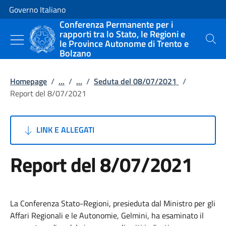
Vai al contenuto
Vai alla navigazione del sito
Governo Italiano
Conferenza Permanente per i
rapporti tra lo Stato, le Regioni e
le Province Autonome di Trento e
Cerca
Bolzano
Homepage
/
...
/
...
/
Seduta del 08/07/2021
/
Report del 8/07/2021
LINK E ALLEGATI
Report del 8/07/2021
La Conferenza Stato-Regioni, presieduta dal Ministro per gli
Affari Regionali e le Autonomie, Gelmini, ha esaminato il