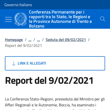
Vai al contenuto
Vai alla navigazione del sito
Governo Italiano
Conferenza Permanente per i
rapporti tra lo Stato, le Regioni e
le Province Autonome di Trento e
Cerca
Bolzano
Homepage
/
...
/
...
/
Seduta del 09/02/2021
/
Report del 9/02/2021
LINK E ALLEGATI
Report del 9/02/2021
La Conferenza Stato-Regioni, presieduta dal Ministro per gli
Affari Regionali e le Autonomie, Boccia, ha esaminato i