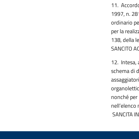
11. Accordo,
1997, n. 281
ordinario pe
per la reali
138, della 
SANCITO A
12. Intesa, 
schema di de
assaggiatori
organolettic
nonché per l’
nell’elenco 
SANCITA I