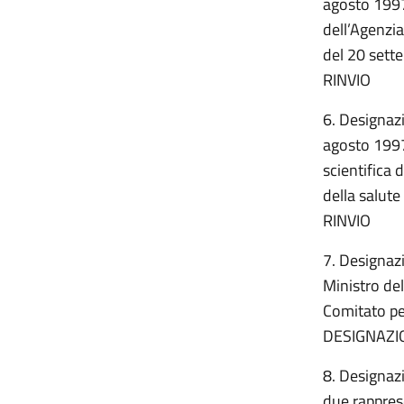
agosto 1997
dell’Agenzia
del 20 sette
RINVIO
6. Designazi
agosto 1997
scientifica 
della salute
RINVIO
7. Designazi
Ministro del
Comitato pe
DESIGNAZIO
8. Designazi
due rappres