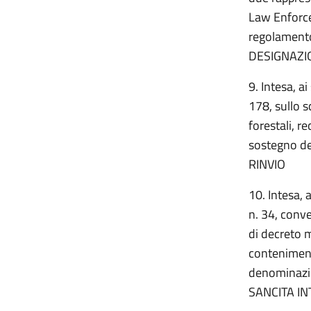
Law Enforce
regolamento
DESIGNAZIO
9. Intesa, a
178, sullo s
forestali, re
sostegno dell
RINVIO
10. Intesa, 
n. 34, conve
di decreto m
conteniment
denominazio
SANCITA IN