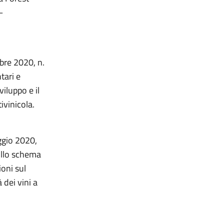
–
mbre 2020, n.
tari e
viluppo e il
tivinicola.
ggio 2020,
sullo schema
ioni sul
dei vini a