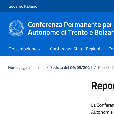
Vai al contenuto
Vai alla navigazione del sito
Governo Italiano
Conferenza Permanente per i r
Autonome di Trento e Bolza
Presentazione
Conferenza Stato-Regioni
Co
Homepage
/
...
/
...
/
Seduta del 09/09/2021
/
Report d
Repo
La Conferenz
Autonomie, G