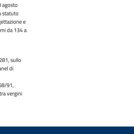
28 agosto
a statuto
gettazione e
ommi da 134 a
 281, sullo
anel di
568/91,
tra vergini