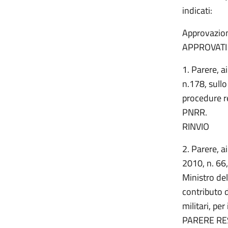
indicati:
Approvazion
APPROVATI
1. Parere, a
n.178, sullo
procedure re
PNRR.
RINVIO
2. Parere, a
2010, n. 66,
Ministro de
contributo d
militari, pe
PARERE RE