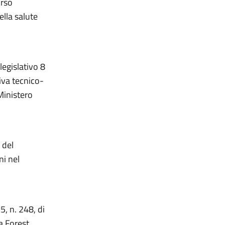
orso
ella salute
legislativo 8
iva tecnico-
 Ministero
 del
ni nel
, n. 248, di
a Forest