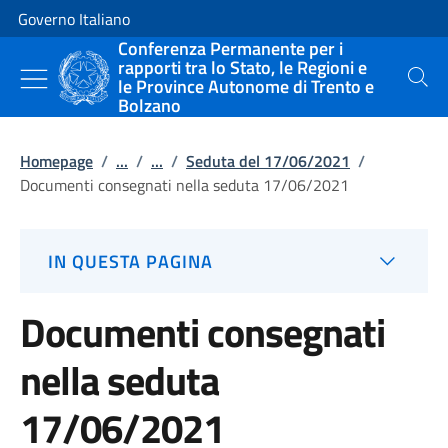
Vai al contenuto
Vai alla navigazione del sito
Governo Italiano
Conferenza Permanente per i
rapporti tra lo Stato, le Regioni e
le Province Autonome di Trento e
Cerca
Bolzano
Homepage
/
...
/
...
/
Seduta del 17/06/2021
/
Documenti consegnati nella seduta 17/06/2021
IN QUESTA PAGINA
Documenti consegnati
nella seduta
17/06/2021