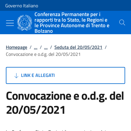
Vai al contenuto
Vai alla navigazione del sito
Governo Italiano
Conferenza Permanente per i
rapporti tra lo Stato, le Regioni e
le Province Autonome di Trento e
Cerca
Bolzano
Homepage
/
...
/
...
/
Seduta del 20/05/2021
/
Convocazione e o.d.g. del 20/05/2021
LINK E ALLEGATI
Convocazione e o.d.g. del
20/05/2021