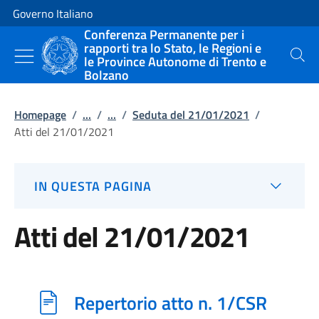
Vai al contenuto
Vai alla navigazione del sito
Governo Italiano
Conferenza Permanente per i
rapporti tra lo Stato, le Regioni e
le Province Autonome di Trento e
Cerca
Bolzano
Homepage
/
...
/
...
/
Seduta del 21/01/2021
/
Atti del 21/01/2021
IN QUESTA PAGINA
Atti del 21/01/2021
Repertorio atto n. 1/CSR