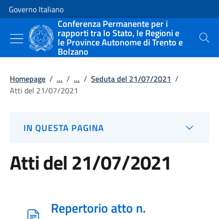
Vai al contenuto
Vai alla navigazione del sito
Governo Italiano
Conferenza Permanente per i
rapporti tra lo Stato, le Regioni e
le Province Autonome di Trento e
Cerca
Bolzano
Homepage
/
...
/
...
/
Seduta del 21/07/2021
/
Atti del 21/07/2021
IN QUESTA PAGINA
Atti del 21/07/2021
Repertorio atto n.