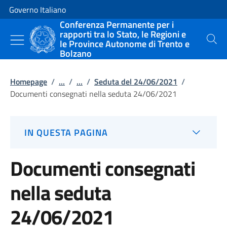
Vai al contenuto
Vai alla navigazione del sito
Governo Italiano
Conferenza Permanente per i
rapporti tra lo Stato, le Regioni e
le Province Autonome di Trento e
Cerca
Bolzano
Homepage
/
...
/
...
/
Seduta del 24/06/2021
/
Documenti consegnati nella seduta 24/06/2021
IN QUESTA PAGINA
Documenti consegnati
nella seduta
24/06/2021