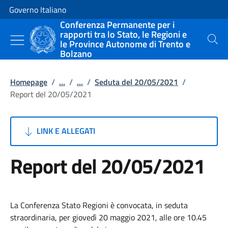
Vai al contenuto
Vai alla navigazione del sito
Governo Italiano
Conferenza Permanente per i
rapporti tra lo Stato, le Regioni e
le Province Autonome di Trento e
Cerca
Bolzano
Homepage
/
...
/
...
/
Seduta del 20/05/2021
/
Report del 20/05/2021
LINK E ALLEGATI
Report del 20/05/2021
La Conferenza Stato Regioni è convocata, in seduta
straordinaria, per giovedì 20 maggio 2021, alle ore 10.45