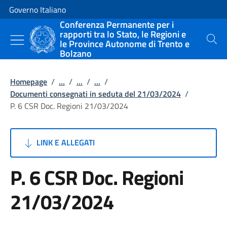
Vai al contenuto
Vai alla navigazione del sito
Governo Italiano
Conferenza Permanente per i
rapporti tra lo Stato, le Regioni e
le Province Autonome di Trento e
Cerca
Bolzano
Homepage
/
...
/
...
/
...
/
Documenti consegnati in seduta del 21/03/2024
/
P. 6 CSR Doc. Regioni 21/03/2024
LINK E ALLEGATI
P. 6 CSR Doc. Regioni
21/03/2024