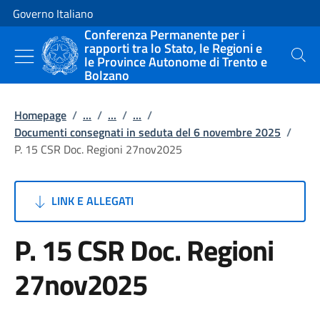
Vai al contenuto
Vai alla navigazione del sito
Governo Italiano
Conferenza Permanente per i
rapporti tra lo Stato, le Regioni e
le Province Autonome di Trento e
Cerca
Bolzano
Homepage
/
...
/
...
/
...
/
Documenti consegnati in seduta del 6 novembre 2025
/
P. 15 CSR Doc. Regioni 27nov2025
LINK E ALLEGATI
P. 15 CSR Doc. Regioni
27nov2025