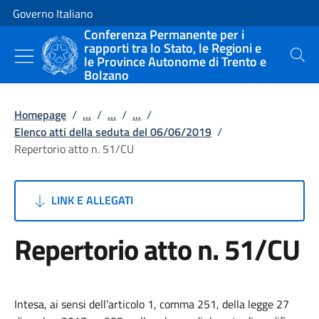
Vai al contenuto
Vai alla navigazione del sito
Governo Italiano
Conferenza Permanente per i
rapporti tra lo Stato, le Regioni e
le Province Autonome di Trento e
Cerca
Bolzano
Homepage
/
...
/
...
/
...
/
Elenco atti della seduta del 06/06/2019
/
Repertorio atto n. 51/CU
LINK E ALLEGATI
Repertorio atto n. 51/CU
Intesa, ai sensi dell’articolo 1, comma 251, della legge 27