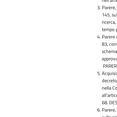
nell'am
Parere,
145, sul
ricerca
tempo p
Parere 
83, con
schema d
approva
PARER
Acquisiz
decreto
nella C
all’art
68.
DES
Parere, 