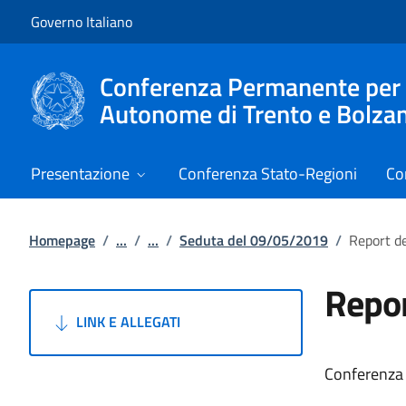
Vai al contenuto
Vai alla navigazione del sito
Governo Italiano
Conferenza Permanente per i r
Autonome di Trento e Bolza
Presentazione
Conferenza Stato-Regioni
Co
Homepage
/
...
/
...
/
Seduta del 09/05/2019
/
Report d
Repor
LINK E ALLEGATI
Conferenza 