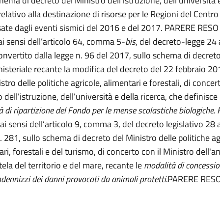
hema di decreto del Ministro dell’istruzione, dell’università 
relativo alla destinazione di risorse per le Regioni del Centro 
sate dagli eventi sismici del 2016 e del 2017. PARERE RESO
 ai sensi dell’articolo 64, comma 5-
bis
, del decreto-legge 24 
convertito dalla legge n. 96 del 2017, sullo schema di decret
nisteriale recante la modifica del decreto del 22 febbraio 20
stro delle politiche agricole, alimentari e forestali, di concert
 dell’istruzione, dell’università e della ricerca, che definisce
 di ripartizione del Fondo per le mense scolastiche biologiche.
 ai sensi dell’articolo 9, comma 3, del decreto legislativo 28
. 281, sullo schema di decreto del Ministro delle politiche ag
ri, forestali e del turismo, di concerto con il Ministro dell'
tela del territorio e del mare, recante le
modalità di concession
indennizzi dei danni provocati da animali protetti.
PARERE RES