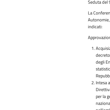
Seduta del
La Conferenz
Autonomie, S
indicati:
Approvazion
Acquisiz
decreto
degli E
statisti
Repubbl
Intesa 
Direttiv
per la 
nazional