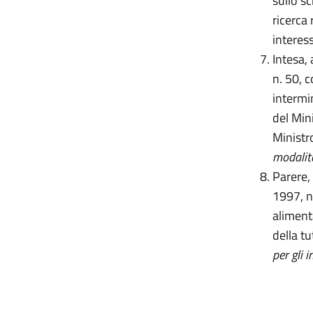
sullo sc
ricerca 
interes
Intesa,
n. 50, 
intermi
del Mini
Ministro
modalità
Parere,
1997, n
alimenta
della tu
per gli 