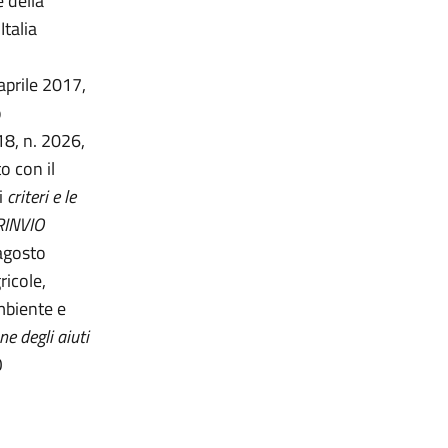
e della
Italia
aprile 2017,
o
18, n. 2026,
o con il
 i
criteri e le
 RINVIO
 agosto
ricole,
ambiente e
e degli aiuti
O