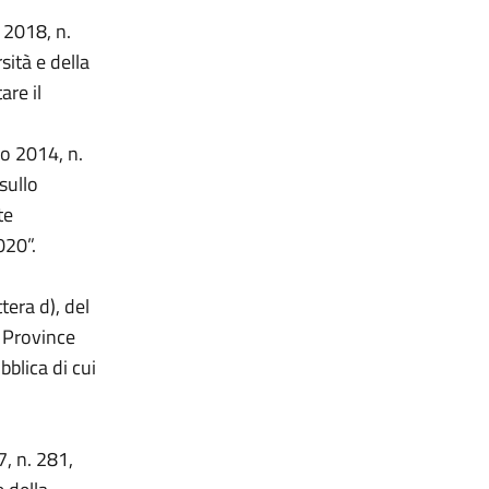
 2018, n.
sità e della
are il
io 2014, n.
sullo
te
020”.
tera d), del
 Province
blica di cui
7, n. 281,