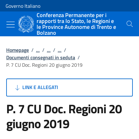
Vai al contenuto
Vai alla navigazione del sito
Governo Italiano
Conferenza Permanente per i
rapporti tra lo Stato, le Regioni e
le Province Autonome di Trento e
Cerca
Bolzano
Homepage
/
...
/
...
/
...
/
Documenti consegnati in seduta
/
P. 7 CU Doc. Regioni 20 giugno 2019
LINK E ALLEGATI
P. 7 CU Doc. Regioni 20
giugno 2019