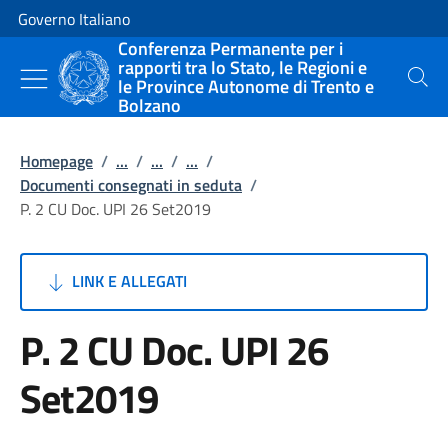
Vai al contenuto
Vai alla navigazione del sito
Governo Italiano
Conferenza Permanente per i
rapporti tra lo Stato, le Regioni e
le Province Autonome di Trento e
Cerca
Bolzano
Homepage
/
...
/
...
/
...
/
Documenti consegnati in seduta
/
P. 2 CU Doc. UPI 26 Set2019
LINK E ALLEGATI
P. 2 CU Doc. UPI 26
Set2019