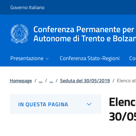
Vai al contenuto
Vai alla navigazione del sito
Governo Italiano
Conferenza Permanente per i r
Autonome di Trento e Bolza
Presentazione
Conferenza Stato-Regioni
Co
Homepage
/
...
/
...
/
Seduta del 30/05/2019
/
Elenco at
Elenc
IN QUESTA PAGINA
30/0