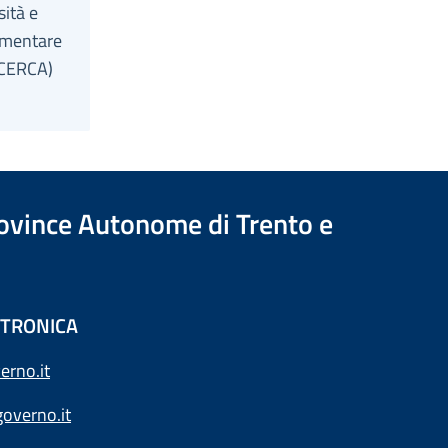
sità e
rementare
ICERCA)
Province Autonome di Trento e
ETTRONICA
erno.it
overno.it