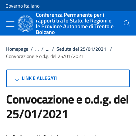
Vai al contenuto
Vai alla navigazione del sito
Governo Italiano
Conferenza Permanente per i
rapporti tra lo Stato, le Regioni e
le Province Autonome di Trento e
Cerca
Bolzano
Homepage
/
...
/
...
/
Seduta del 25/01/2021
/
Convocazione e o.d.g. del 25/01/2021
LINK E ALLEGATI
Convocazione e o.d.g. del
25/01/2021