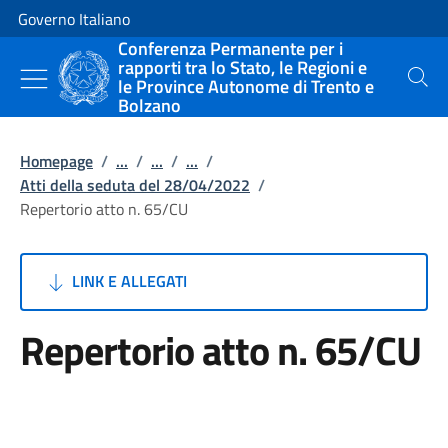
Vai al contenuto
Vai alla navigazione del sito
Governo Italiano
Conferenza Permanente per i
rapporti tra lo Stato, le Regioni e
le Province Autonome di Trento e
Cerca
Bolzano
Homepage
/
...
/
...
/
...
/
Atti della seduta del 28/04/2022
/
Repertorio atto n. 65/CU
LINK E ALLEGATI
Repertorio atto n. 65/CU