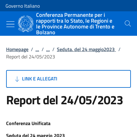
Vai al contenuto
Vai alla navigazione del sito
Governo Italiano
Conferenza Permanente per i
rapporti tra lo Stato, le Regioni e
le Province Autonome di Trento e
Cerca
Bolzano
Homepage
/
...
/
...
/
Seduta. del 24 maggio2023
/
Report del 24/05/2023
LINK E ALLEGATI
Report del 24/05/2023
Conferenza Unificata
Seduta del 24 maggio 2023