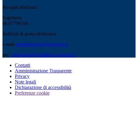
Recapiti telefonici
Segreteria
06.67796316
Indirizzi di posta elettronica
e-mail
segdirettorecsr@governo.it
pec
statoregioni@mailbox.governo.it
Contatti
Amministrazione Trasparente
Privacy
Note legali
Dichiarazione di accessibilità
Preferenze cookie