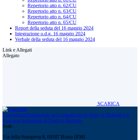
Repertorio atto n. 62/CU
Repertorio atto n. 63/CU
Repertorio atto n. 64/CU
Repertorio atto n. 65/CU
Report della seduta del 16 maggio 2024
Integrazione o.d.g. 16 maggio 2024
Verbale della seduta del 16 maggio 2024
Link e Allegati
Allegato
SCARICA
Conferenza Permanente per i rapporti tra lo Stato, le Regioni e le
Province Autonome di Trento e Bolzano
Sede
Via della Stamperia 8, 00187 Roma (RM)