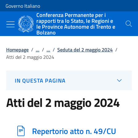
Vai al contenuto
Vai alla navigazione del sito
Governo Italiano
Conferenza Permanente per i
rapporti tra lo Stato, le Regioni e
le Province Autonome di Trento e
Cerca
Bolzano
Homepage
/
...
/
...
/
Seduta del 2 maggio 2024
/
Atti del 2 maggio 2024
IN QUESTA PAGINA
Atti del 2 maggio 2024
Repertorio atto n. 49/CU