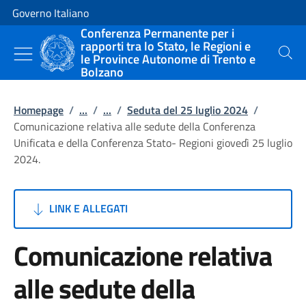
Vai al contenuto
Vai alla navigazione del sito
Governo Italiano
Conferenza Permanente per i
rapporti tra lo Stato, le Regioni e
le Province Autonome di Trento e
Cerca
Bolzano
Homepage
/
...
/
...
/
Seduta del 25 luglio 2024
/
Comunicazione relativa alle sedute della Conferenza
Unificata e della Conferenza Stato- Regioni giovedì 25 luglio
2024.
LINK E ALLEGATI
Comunicazione relativa
alle sedute della