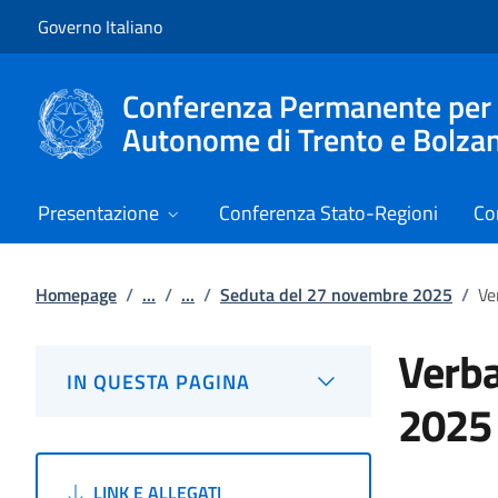
Vai al contenuto
Vai alla navigazione del sito
Governo Italiano
Conferenza Permanente per i r
Autonome di Trento e Bolza
Presentazione
Conferenza Stato-Regioni
Co
Homepage
/
...
/
...
/
Seduta del 27 novembre 2025
/
Ve
Verba
IN QUESTA PAGINA
2025
LINK E ALLEGATI