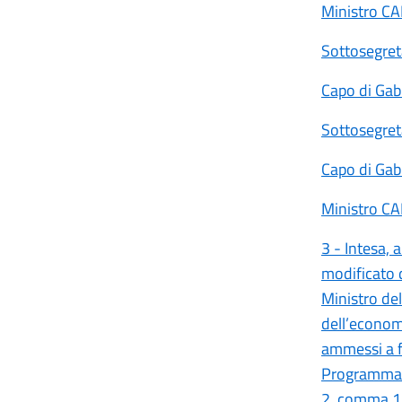
Ministro C
Sottosegret
Capo di Ga
Sottosegret
Capo di Ga
Ministro C
3 - Intesa, 
modificato d
Ministro del
dell’economi
ammessi a f
Programma di
2, comma 1,