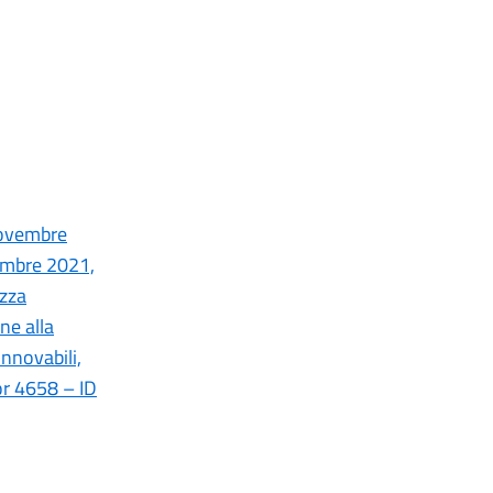
 novembre
vembre 2021,
ezza
ne alla
innovabili,
tor 4658 – ID