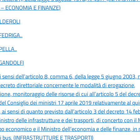
 – ECONOMIA E FINANZE)
ALDEROLI
 FEDRIGA
..
 PELLA
..
 GANDOLFI
ai sensi dell’articolo 8, comma 6, della legge 5 giugno 2003, n
ecreto direttoriale concernente le modalità di erogazione,
one, monitoraggio delle risorse di cui all’articolo 5 del decr
del Consiglio dei ministri 17 aprile 2019 relativamente al q
i sensi di quanto previsto dall’articolo 3 del decreto 14 fe
inistro delle infrastrutture e dei trasporti, di concerto con il
po economico e il Ministro dell’economia e delle finanze, in 
dei bus. (INFRASTRUTTURE E TRASPORTI)