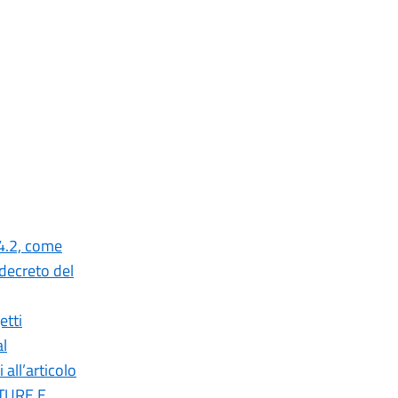
 4.2, come
 decreto del
etti
al
 all’articolo
TTURE E