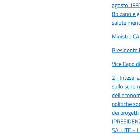
agosto 1997,
Bolzano e gl
salute men
Ministro C
Presidente
Vice Capo d
2 - Intesa, 
sullo schema
dell’economi
politiche so
dei progetti
(PRESIDENZ
SALUTE – L