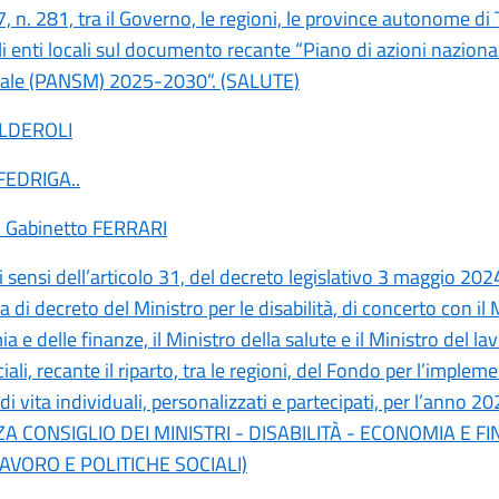
 n. 281, tra il Governo, le regioni, le province autonome di 
i enti locali sul documento recante “Piano di azioni nazional
tale (PANSM) 2025-2030”. (SALUTE)
ALDEROLI
 FEDRIGA
..
i Gabinetto FERRARI
ai sensi dell’articolo 31, del decreto legislativo 3 maggio 2024
 di decreto del Ministro per le disabilità, di concerto con il 
a e delle finanze, il Ministro della salute e il Ministro del la
ciali, recante il riparto, tra le regioni, del Fondo per l’imple
 di vita individuali, personalizzati e partecipati, per l’anno 20
A CONSIGLIO DEI MINISTRI - DISABILITÀ - ECONOMIA E F
AVORO E POLITICHE SOCIALI)