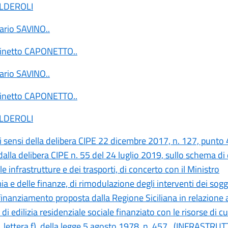
ALDEROLI
ario SAVINO
..
binetto CAPONETTO
..
ario SAVINO
..
binetto CAPONETTO
..
ALDEROLI
ai sensi della delibera CIPE 22 dicembre 2017, n. 127, punto
alla delibera CIPE n. 55 del 24 luglio 2019, sullo schema di
le infrastrutture e dei trasporti, di concerto con il Ministro
a e delle finanze, di rimodulazione degli interventi dei sogg
inanziamento proposta dalla Regione Siciliana in relazione 
 edilizia residenziale sociale finanziato con le risorse di cui
 lettera f), della legge 5 agosto 1978, n. 457. (INFRASTRU