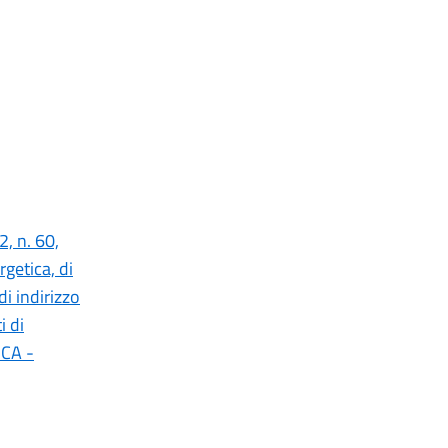
2, n. 60,
getica, di
di indirizzo
i di
ICA -