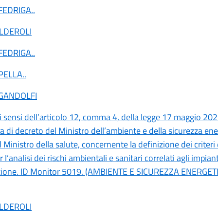
 FEDRIGA
..
ALDEROLI
 FEDRIGA
..
 PELLA
..
 GANDOLFI
ai sensi dell’articolo 12, comma 4, della legge 17 maggio 202
 di decreto del Ministro dell’ambiente e della sicurezza ener
 Ministro della salute, concernente la definizione dei criteri 
 l’analisi dei rischi ambientali e sanitari correlati agli impiant
azione. ID Monitor 5019. (AMBIENTE E SICUREZZA ENERGET
ALDEROLI