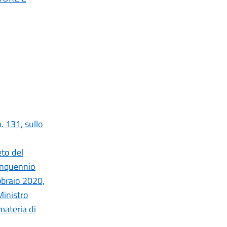
. 131, sullo
eto del
uinquennio
bbraio 2020,
 Ministro
materia di