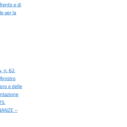
Trento e di
e per la
, n. 62,
Ministro
voro e delle
mentazione
25.
INANZE –