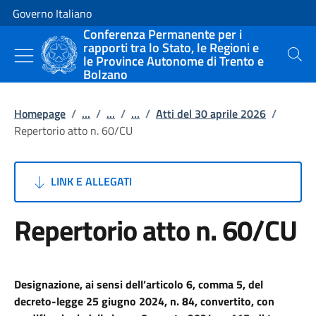
Vai al contenuto
Vai alla navigazione del sito
Governo Italiano
Conferenza Permanente per i
rapporti tra lo Stato, le Regioni e
le Province Autonome di Trento e
Cerca
Bolzano
Homepage
/
...
/
...
/
...
/
Atti del 30 aprile 2026
/
Repertorio atto n. 60/CU
LINK E ALLEGATI
Repertorio atto n. 60/CU
Designazione, ai sensi dell’articolo 6, comma 5, del
decreto-legge 25 giugno 2024, n. 84, convertito, con