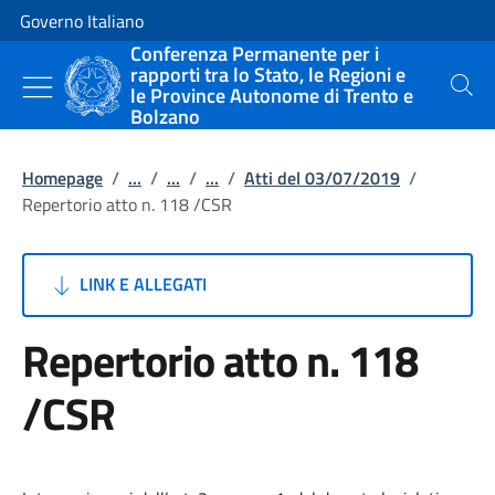
Vai al contenuto
Vai alla navigazione del sito
Governo Italiano
Conferenza Permanente per i
rapporti tra lo Stato, le Regioni e
le Province Autonome di Trento e
Cerca
Bolzano
Homepage
/
...
/
...
/
...
/
Atti del 03/07/2019
/
Repertorio atto n. 118 /CSR
LINK E ALLEGATI
Repertorio atto n. 118
/CSR