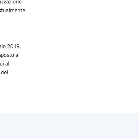
dizzazione
estualmente
raio 2019,
sposto ai
ui al
 del