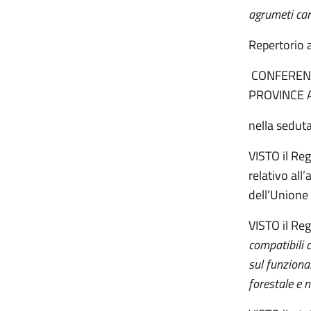
agrumeti cara
Repertori
CONFERENZ
PROVINCE 
nella sedut
VISTO il Re
relativo all
dell’Unione 
VISTO il Re
compatibili c
sul funzionam
forestale e n