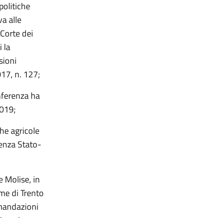
politiche
va alle
 Corte dei
 la
sioni
017, n. 127;
nferenza ha
2019;
he agricole
renza Stato-
ne Molise, in
me di Trento
omandazioni