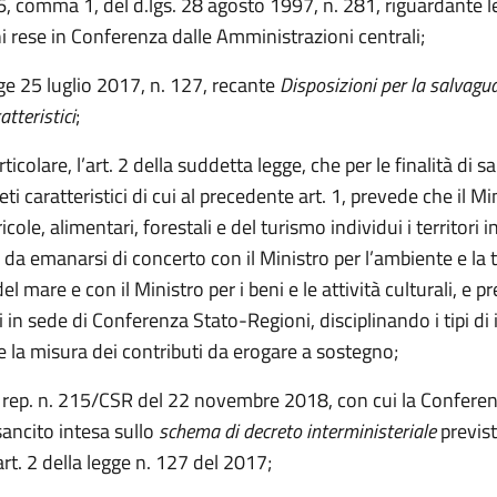
 6, comma 1, del d.lgs. 28 agosto 1997, n. 281, riguardante l
i rese in Conferenza dalle Amministrazioni centrali;
ge 25 luglio 2017, n. 127, recante
Disposizioni per la salvagua
tteristici
;
ticolare, l’art. 2 della suddetta legge, che per le finalità di 
ti caratteristici di cui al precedente art. 1, prevede che il Mi
icole, alimentari, forestali e del turismo individui i territori i
da emanarsi di concerto con il Ministro per l’ambiente e la t
del mare e con il Ministro per i beni e le attività culturali, e p
i in sede di Conferenza Stato-Regioni, disciplinando i tipi di
 e la misura dei contributi da erogare a sostegno;
o rep. n. 215/CSR del 22 novembre 2018, con cui la Confere
sancito intesa sullo
schema di decreto interministeriale
previst
rt. 2 della legge n. 127 del 2017;