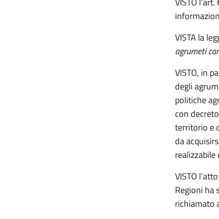
VISTO l’art.
informazion
VISTA la leg
agrumeti cara
VISTO, in par
degli agrume
politiche agr
con decreto 
territorio e 
da acquisirs
realizzabile
VISTO l’att
Regioni ha 
richiamato a