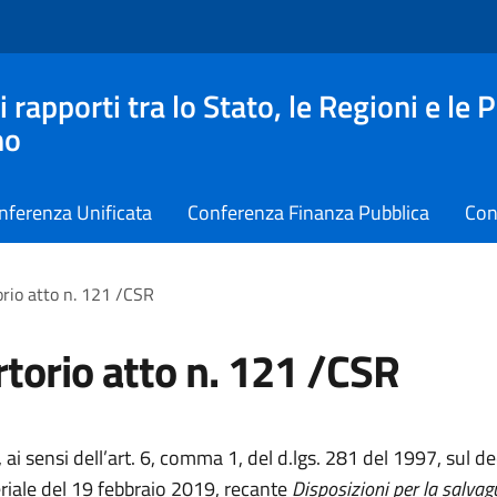
apporti tra lo Stato, le Regioni e le 
no
nferenza Unificata
Conferenza Finanza Pubblica
Con
rio atto n. 121 /CSR
torio atto n. 121 /CSR
 ai sensi dell’art. 6, comma 1, del d.lgs. 281 del 1997, sul d
eriale del 19 febbraio 2019, recante
Disposizioni per la salvag