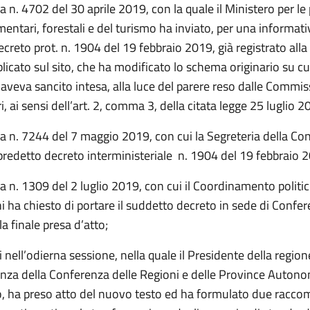
a n. 4702 del 30 aprile 2019, con la quale il Ministero per le 
imentari, forestali e del turismo ha inviato, per una informati
decreto prot. n. 1904 del 19 febbraio 2019, già registrato alla
licato sul sito, che ha modificato lo schema originario su cui
aveva sancito intesa, alla luce del parere reso dalle Commis
, ai sensi dell’art. 2, comma 3, della citata legge 25 luglio 2
ta n. 7244 del 7 maggio 2019, con cui la Segreteria della Co
predetto decreto interministeriale n. 1904 del 19 febbraio 
a n. 1309 del 2 luglio 2019, con cui il Coordinamento politic
i ha chiesto di portare il suddetto decreto in sede di Confe
la finale presa d’atto;
iti nell’odierna sessione, nella quale il Presidente della regio
nza della Conferenza delle Regioni e delle Province Autono
o, ha preso atto del nuovo testo ed ha formulato due racc