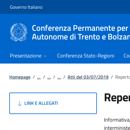
Vai al contenuto
Vai alla navigazione del sito
Governo Italiano
Conferenza Permanente per i r
Autonome di Trento e Bolza
Presentazione
Conferenza Stato-Regioni
Co
Homepage
/
...
/
...
/
...
/
Atti del 03/07/2019
/
Reperto
Reper
LINK E ALLEGATI
Informativa,
interminist