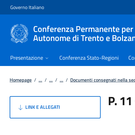
Vai al contenuto
Vai alla navigazione del sito
Governo Italiano
Conferenza Permanente per i r
Autonome di Trento e Bolza
Presentazione
Conferenza Stato-Regioni
Co
Homepage
/
...
/
...
/
...
/
Documenti consegnati nella s
P. 11
LINK E ALLEGATI