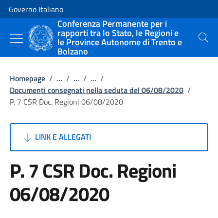
Vai al contenuto
Vai alla navigazione del sito
Governo Italiano
Conferenza Permanente per i
rapporti tra lo Stato, le Regioni e
le Province Autonome di Trento e
Cerca
Bolzano
Homepage
/
...
/
...
/
...
/
Documenti consegnati nella seduta del 06/08/2020
/
P. 7 CSR Doc. Regioni 06/08/2020
LINK E ALLEGATI
P. 7 CSR Doc. Regioni
06/08/2020