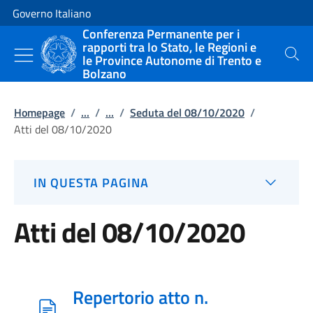
Vai al contenuto
Vai alla navigazione del sito
Governo Italiano
Conferenza Permanente per i
rapporti tra lo Stato, le Regioni e
le Province Autonome di Trento e
Cerca
Bolzano
Homepage
/
...
/
...
/
Seduta del 08/10/2020
/
Atti del 08/10/2020
IN QUESTA PAGINA
Atti del 08/10/2020
Repertorio atto n.