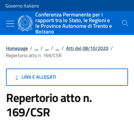
Vai al contenuto
Vai alla navigazione del sito
Governo Italiano
Conferenza Permanente per i
rapporti tra lo Stato, le Regioni e
le Province Autonome di Trento e
Cerca
Bolzano
Homepage
/
...
/
...
/
...
/
Atti del 08/10/2020
/
Repertorio atto n. 169/CSR
LINK E ALLEGATI
Repertorio atto n.
169/CSR