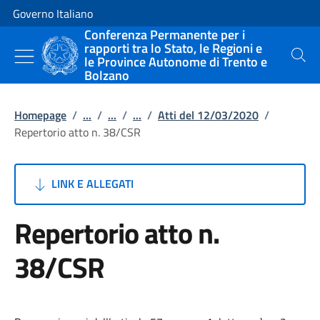
Vai al contenuto
Vai alla navigazione del sito
Governo Italiano
Conferenza Permanente per i
rapporti tra lo Stato, le Regioni e
le Province Autonome di Trento e
Cerca
Bolzano
Homepage
/
...
/
...
/
...
/
Atti del 12/03/2020
/
Repertorio atto n. 38/CSR
LINK E ALLEGATI
Repertorio atto n.
38/CSR