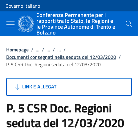
Vai al contenuto
Vai alla navigazione del sito
Governo Italiano
Conferenza Permanente per i
rapporti tra lo Stato, le Regioni e
le Province Autonome di Trento e
Cerca
Bolzano
Homepage
/
...
/
...
/
...
/
Documenti consegnati nella seduta del 12/03/2020
/
P. 5 CSR Doc. Regioni seduta del 12/03/2020
LINK E ALLEGATI
P. 5 CSR Doc. Regioni
seduta del 12/03/2020