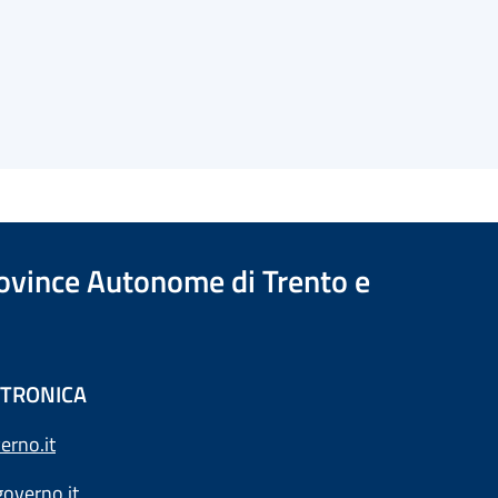
Province Autonome di Trento e
ETTRONICA
erno.it
overno.it