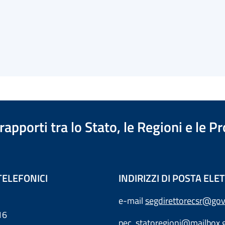
apporti tra lo Stato, le Regioni e le 
TELEFONICI
INDIRIZZI DI POSTA EL
e-mail
segdirettorecsr@gov
16
pec
statoregioni@mailbox.g