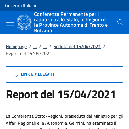
Vai al contenuto
Vai alla navigazione del sito
Governo Italiano
Conferenza Permanente per i
rapporti tra lo Stato, le Regioni e
le Province Autonome di Trento e
Cerca
Bolzano
Homepage
/
...
/
...
/
Seduta del 15/04/2021
/
Report del 15/04/2021
LINK E ALLEGATI
Report del 15/04/2021
La Conferenza Stato-Regioni, presieduta dal Ministro per gli
Affari Regionali e le Autonomie, Gelmini, ha esaminato il