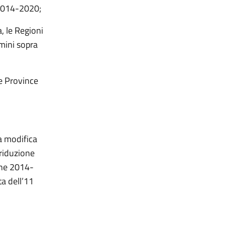
 2014-2020;
, le Regioni
mini sopra
le Province
la modifica
 riduzione
one 2014-
ta dell’11