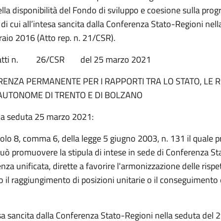
ella disponibilità del Fondo di sviluppo e coesione sulla pr
i cui all’intesa sancita dalla Conferenza Stato-Regioni nell
raio 2016 (Atto rep. n. 21/CSR).
o atti n. 26/CSR del 25 marzo 2021
ENZA PERMANENTE PER I RAPPORTI TRA LO STATO, LE RE
AUTONOME DI TRENTO E DI BOLZANO
na seduta 25 marzo 2021:
colo 8, comma 6, della legge 5 giugno 2003, n. 131 il quale 
può promuovere la stipula di intese in sede di Conferenza S
nza unificata, dirette a favorire l'armonizzazione delle rispe
 o il raggiungimento di posizioni unitarie o il conseguimento d
esa sancita dalla Conferenza Stato-Regioni nella seduta del