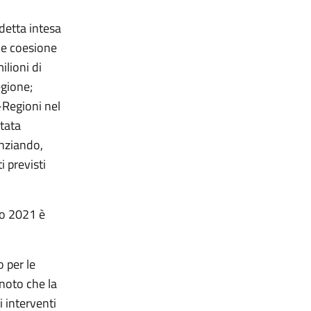
detta intesa
o e coesione
lioni di
egione;
-Regioni nel
tata
nziando,
 previsti
o 2021 è
 per le
noto che la
 interventi