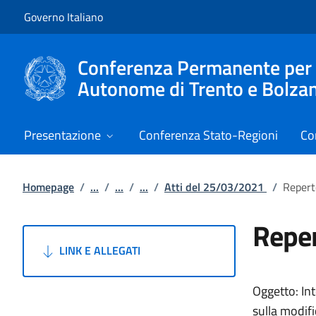
Vai al contenuto
Vai alla navigazione del sito
Governo Italiano
Conferenza Permanente per i r
Autonome di Trento e Bolza
Presentazione
Conferenza Stato-Regioni
Co
Homepage
/
...
/
...
/
...
/
Atti del 25/03/2021
/
Repert
Reper
LINK E ALLEGATI
Oggetto: Int
sulla modifi