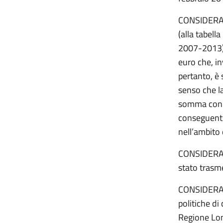
CONSIDERATO
(alla tabell
2007-2013) 
euro che, in
pertanto, è 
senso che l
somma con r
conseguente
nell’ambito
CONSIDERAT
stato trasm
CONSIDERATO
politiche d
Regione Lom