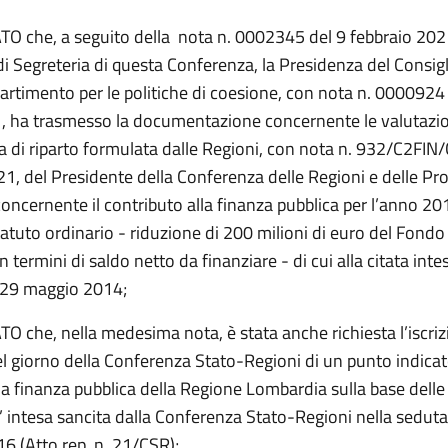
 che, a seguito della nota n. 0002345 del 9 febbraio 202
 di Segreteria di questa Conferenza, la Presidenza del Consigl
partimento per le politiche di coesione, con nota n. 0000924
 ha trasmesso la documentazione concernente le valutazio
a di riparto formulata dalle Regioni, con nota n. 932/C2FIN/
21, del Presidente della Conferenza delle Regioni e delle Pr
ncernente il contributo alla finanza pubblica per l’anno 20
atuto ordinario - riduzione di 200 milioni di euro del Fondo
n termini di saldo netto da finanziare - di cui alla citata inte
 29 maggio 2014;
 che, nella medesima nota, è stata anche richiesta l’iscri
el giorno della Conferenza Stato-Regioni di un punto indicato
la finanza pubblica della Regione Lombardia sulla base dell
l’ intesa sancita dalla Conferenza Stato-Regioni nella seduta
6 (Atto rep. n. 21/CSR);