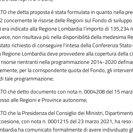
 che detta proposta è stata formulata in quanto nella pre
a 2 concernente le risorse delle Regioni sul Fondo di svilupp
era indicato alla Regione Lombardia l’importo di 135,234 mi
vece, non risultava più nella disponibilità della medesima R
stato richiesto di conseguire l’intesa della Conferenza Stato
a Regione Lombardia deve provvedere alla copertura della ci
isorse rientranti nella programmazione 2014-2020 defina
mente, per la corrispondente quota del Fondo, gli interventi
 di tale programmazione;
O che detto documento con nota n. 0004208 del 15 marz
esso alle Regioni e Province autonome;
 che la Presidenza del Consiglio dei Ministri, Dipartimento
i coesione, con nota n. 0001215 del 23 marzo 2021, ha reso 
bardia ha comunicato formalmente di avere individuato gli