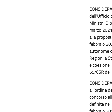
CONSIDERATO
dell’Ufficio
Ministri, Di
marzo 2021,
alla propost
febbraio 20
autonome co
Regioni a St
e coesione i
65/CSR del
CONSIDERATO
all’ordine d
concorso al
definite nel
febbraio 201