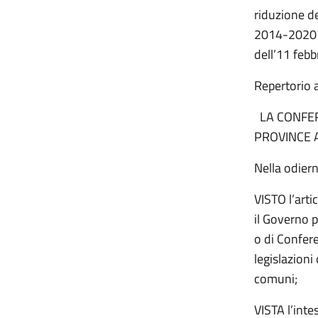
riduzione d
2014-2020 d
dell’11 febb
Repertori
LA CONFER
PROVINCE 
Nella odier
VISTO l’arti
il Governo 
o di Confere
legislazioni
comuni;
VISTA l’int