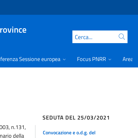
Province
Cerca
ferenza Sessione europea
Focus PNRR
Area r
SEDUTA DEL 25/03/2021
2003, n.131,
Convocazione e o.d.g. del
inario della