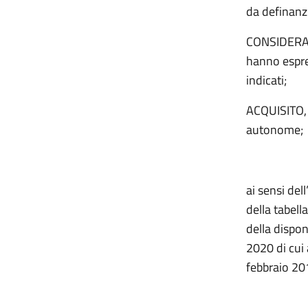
da definanz
CONSIDERATO
hanno espre
indicati;
ACQUISITO, q
autonome;
SANCI
ai sensi del
della tabell
della dispo
2020 di cui 
febbraio 201