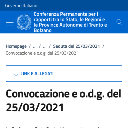
Vai al contenuto
Vai alla navigazione del sito
Governo Italiano
Conferenza Permanente per i
rapporti tra lo Stato, le Regioni e
le Province Autonome di Trento e
Cerca
Bolzano
Homepage
/
...
/
...
/
Seduta del 25/03/2021
/
Convocazione e o.d.g. del 25/03/2021
LINK E ALLEGATI
Convocazione e o.d.g. del
25/03/2021