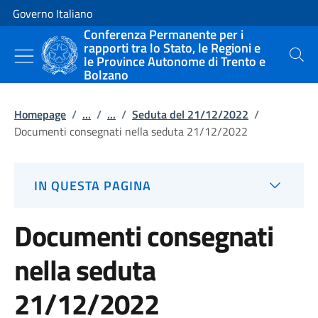
Vai al contenuto
Vai alla navigazione del sito
Governo Italiano
Conferenza Permanente per i
rapporti tra lo Stato, le Regioni e
le Province Autonome di Trento e
Cerca
Bolzano
Homepage
/
...
/
...
/
Seduta del 21/12/2022
/
Documenti consegnati nella seduta 21/12/2022
IN QUESTA PAGINA
Documenti consegnati
nella seduta
21/12/2022