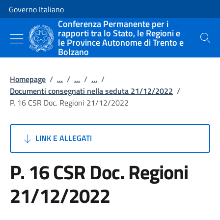
Vai al contenuto
Vai alla navigazione del sito
Governo Italiano
Conferenza Permanente per i
rapporti tra lo Stato, le Regioni e
le Province Autonome di Trento e
Cerca
Bolzano
Homepage
/
...
/
...
/
...
/
Documenti consegnati nella seduta 21/12/2022
/
P. 16 CSR Doc. Regioni 21/12/2022
LINK E ALLEGATI
P. 16 CSR Doc. Regioni
21/12/2022