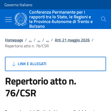
Vai al contenuto
Vai alla navigazione del sito
Governo Italiano
Conferenza Permanente per i
rapporti tra lo Stato, le Regioni e
le Province Autonome di Trento e
Cerca
Bolzano
Homepage
/
...
/
...
/
...
/
Atti 21 maggio 2026
/
Repertorio atto n. 76/CSR
LINK E ALLEGATI
Repertorio atto n.
76/CSR