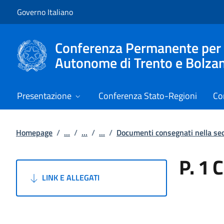
Vai al contenuto
Vai alla navigazione del sito
Governo Italiano
Conferenza Permanente per i r
Autonome di Trento e Bolza
Presentazione
Conferenza Stato-Regioni
Co
Homepage
/
...
/
...
/
...
/
Documenti consegnati nella s
P. 1 
LINK E ALLEGATI