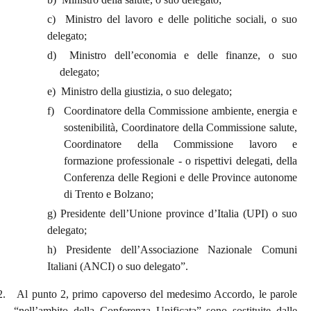
c) Ministro del lavoro e delle politiche sociali, o suo
delegato;
d)
Ministro dell’economia e delle finanze, o suo
delegato;
e) Ministro della giustizia, o suo delegato;
f)
Coordinatore della Commissione ambiente, energia e
sostenibilità, Coordinatore della Commissione salute,
Coordinatore della Commissione lavoro e
formazione professionale - o rispettivi delegati, della
Conferenza delle Regioni e delle Province autonome
di Trento e Bolzano;
g) Presidente dell’Unione province d’Italia (UPI) o suo
delegato;
h) Presidente dell’Associazione Nazionale Comuni
Italiani (ANCI) o suo delegato”.
2.
Al punto 2, primo capoverso del medesimo Accordo, le parole
“nell’ambito della Conferenza Unificata” sono sostituite dalle