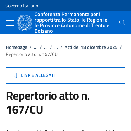
Vai al contenuto
Vai alla navigazione del sito
Governo Italiano
Conferenza Permanente per i
rapporti tra lo Stato, le Regioni e
le Province Autonome di Trento e
Cerca
Bolzano
Homepage
/
...
/
...
/
...
/
Atti del 18 dicembre 2025
/
Repertorio atto n. 167/CU
LINK E ALLEGATI
Repertorio atto n.
167/CU