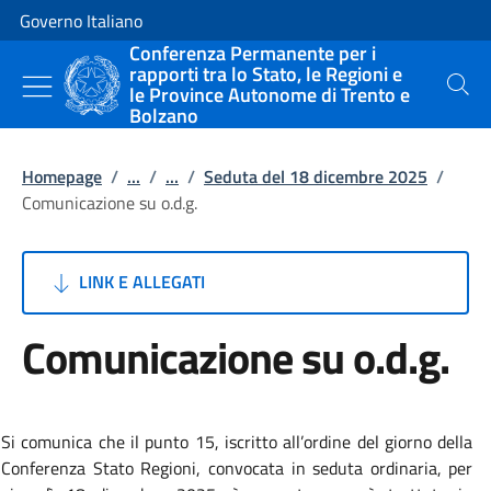
Vai al contenuto
Vai alla navigazione del sito
Governo Italiano
Conferenza Permanente per i
rapporti tra lo Stato, le Regioni e
le Province Autonome di Trento e
Cerca
Bolzano
Homepage
/
...
/
...
/
Seduta del 18 dicembre 2025
/
Comunicazione su o.d.g.
LINK E ALLEGATI
Comunicazione su o.d.g.
Si comunica che il punto 15, iscritto all’ordine del giorno della
Conferenza Stato Regioni, convocata in seduta ordinaria, per