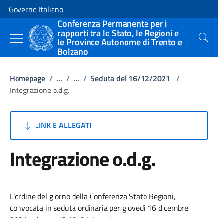
Vai al contenuto
Vai alla navigazione del sito
Governo Italiano
Conferenza Permanente per i
rapporti tra lo Stato, le Regioni e
le Province Autonome di Trento e
Cerca
Bolzano
Homepage
/
...
/
...
/
Seduta del 16/12/2021
/
Integrazione o.d.g.
LINK E ALLEGATI
Integrazione o.d.g.
L’ordine del giorno della Conferenza Stato Regioni,
convocata in seduta ordinaria per giovedì 16 dicembre