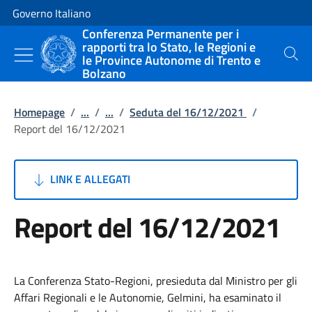
Vai al contenuto
Vai alla navigazione del sito
Governo Italiano
Conferenza Permanente per i
rapporti tra lo Stato, le Regioni e
le Province Autonome di Trento e
Cerca
Bolzano
Homepage
/
...
/
...
/
Seduta del 16/12/2021
/
Report del 16/12/2021
LINK E ALLEGATI
Report del 16/12/2021
La Conferenza Stato-Regioni, presieduta dal Ministro per gli
Affari Regionali e le Autonomie, Gelmini, ha esaminato il