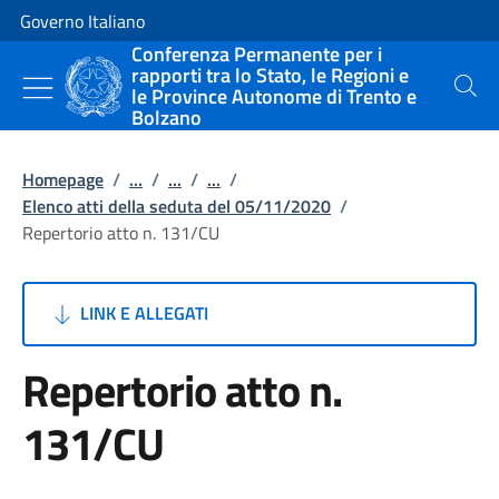
Vai al contenuto
Vai alla navigazione del sito
Governo Italiano
Conferenza Permanente per i
rapporti tra lo Stato, le Regioni e
le Province Autonome di Trento e
Cerca
Bolzano
Homepage
/
...
/
...
/
...
/
Elenco atti della seduta del 05/11/2020
/
Repertorio atto n. 131/CU
LINK E ALLEGATI
Repertorio atto n.
131/CU