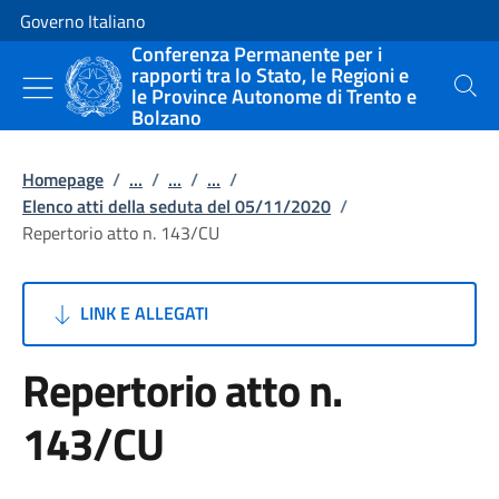
Vai al contenuto
Vai alla navigazione del sito
Governo Italiano
Conferenza Permanente per i
rapporti tra lo Stato, le Regioni e
le Province Autonome di Trento e
Cerca
Bolzano
Homepage
/
...
/
...
/
...
/
Elenco atti della seduta del 05/11/2020
/
Repertorio atto n. 143/CU
LINK E ALLEGATI
Repertorio atto n.
143/CU