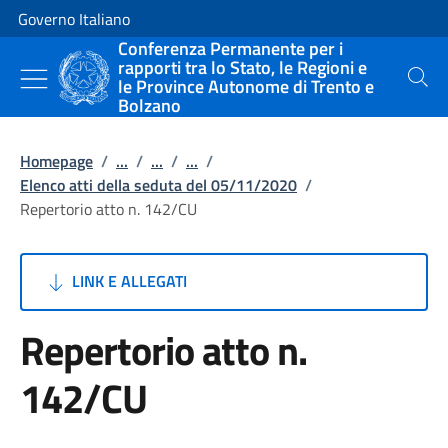
Vai al contenuto
Vai alla navigazione del sito
Governo Italiano
Conferenza Permanente per i
rapporti tra lo Stato, le Regioni e
le Province Autonome di Trento e
Cerca
Bolzano
Homepage
/
...
/
...
/
...
/
Elenco atti della seduta del 05/11/2020
/
Repertorio atto n. 142/CU
LINK E ALLEGATI
Repertorio atto n.
142/CU