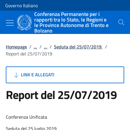
Vai al contenuto
Vai alla navigazione del sito
Governo Italiano
Conferenza Permanente per i
rapporti tra lo Stato, le Regioni e
le Province Autonome di Trento e
Cerca
Bolzano
Homepage
/
...
/
...
/
Seduta del 25/07/2019
/
Report del 25/07/2019
LINK E ALLEGATI
Report del 25/07/2019
Conferenza Unificata
Seduta del 25 luglio 2019